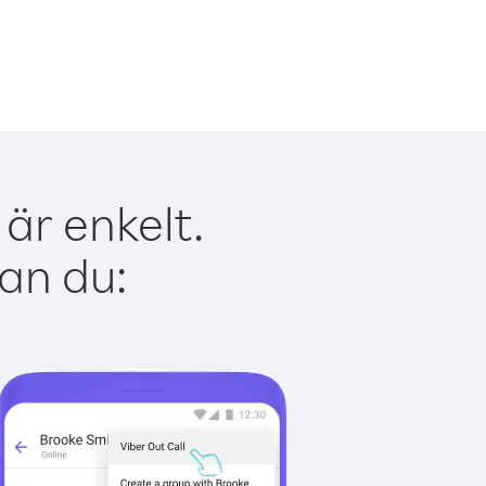
är enkelt.
kan du: