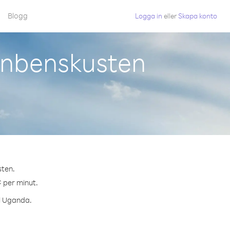
Blogg
Logga in
eller
Skapa konto
enbenskusten
sten.
¢ per minut.
ll Uganda.