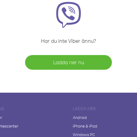
Har du inte Viber ännu?
Ladda ner nu
AG
LADDA NER
er
Android
kescenter
iPhone & iPad
Windows PC