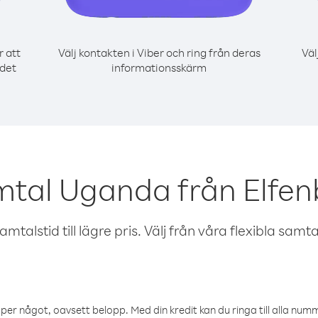
r att
Välj kontakten i Viber och ring från deras
Väl
 det
informationsskärm
mtal Uganda från Elfe
talstid till lägre pris. Välj från våra flexibla samtals
öper något, oavsett belopp. Med din kredit kan du ringa till alla numme