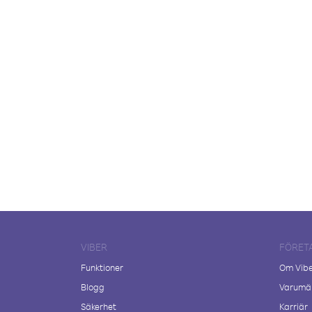
VIBER
FÖRET
Funktioner
Om Vib
Blogg
Varumär
Säkerhet
Karriär