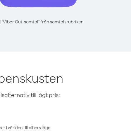
j "Viber Out-samtal" från samtalsrubriken
nbenskusten
alternativ till lågt pris:
r i världen till Vibers låga