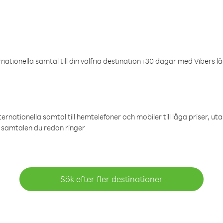
ationella samtal till din valfria destination i 30 dagar med Vibers lå
ternationella samtal till hemtelefoner och mobiler till låga priser, ut
samtalen du redan ringer
Sök efter fler destinationer