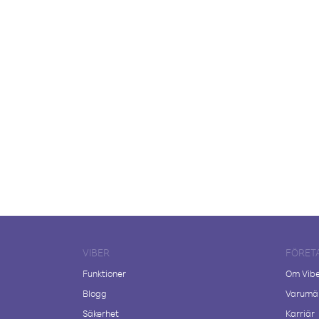
VIBER
FÖRET
Funktioner
Om Vib
Blogg
Varumär
Säkerhet
Karriär