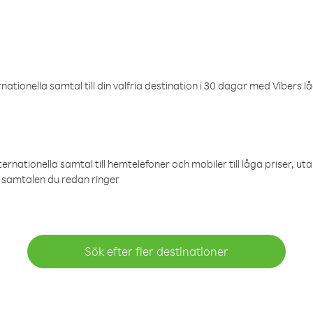
ationella samtal till din valfria destination i 30 dagar med Vibers lå
ternationella samtal till hemtelefoner och mobiler till låga priser, ut
samtalen du redan ringer
Sök efter fler destinationer