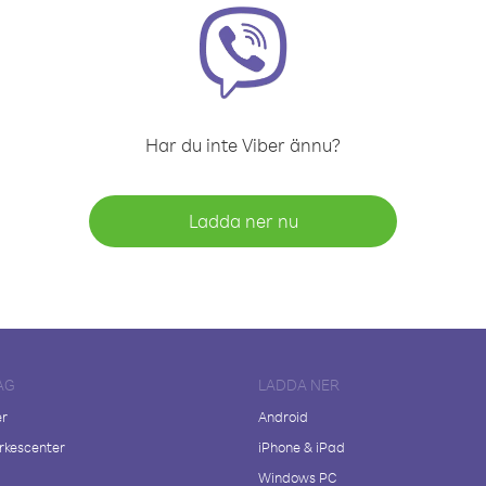
Har du inte Viber ännu?
Ladda ner nu
AG
LADDA NER
er
Android
kescenter
iPhone & iPad
Windows PC