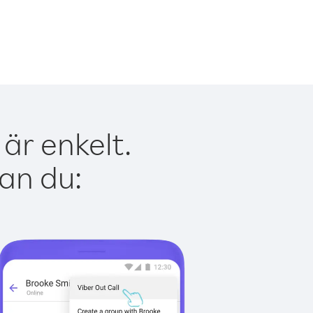
är enkelt.
kan du: