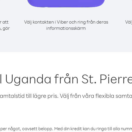
r att
Välj kontakten i Viber och ring från deras
Väl
, gör
informationsskärm
l Uganda från St. Pierr
talstid till lägre pris. Välj från våra flexibla samtals
öper något, oavsett belopp. Med din kredit kan du ringa till alla numme