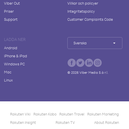
Viber Out
Villkor och policyer
Priser
Integritetspolicy
Support
Customer Complaints Code
LADDA NER
Svenska
Android
iPhone & iPad
Windows PC
Mac
©
2026
Viber Media S.à r.l.
Linux
Rakuten Viki
Rakuten Kobo
Rakuten Travel
Rakuten Marketing
Rakuten Insight
Rakuten TV
About Rakuten