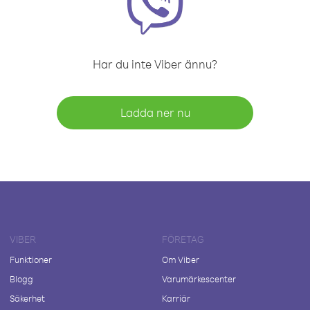
Har du inte Viber ännu?
Ladda ner nu
VIBER
FÖRETAG
Funktioner
Om Viber
Blogg
Varumärkescenter
Säkerhet
Karriär