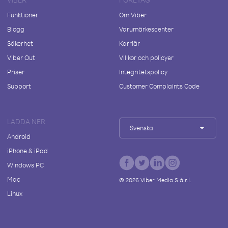
Funktioner
Om Viber
Blogg
Varumärkescenter
Säkerhet
Karriär
Viber Out
Villkor och policyer
Priser
Integritetspolicy
Support
Customer Complaints Code
LADDA NER
Svenska
Android
iPhone & iPad
Windows PC
Mac
©
2026
Viber Media S.à r.l.
Linux