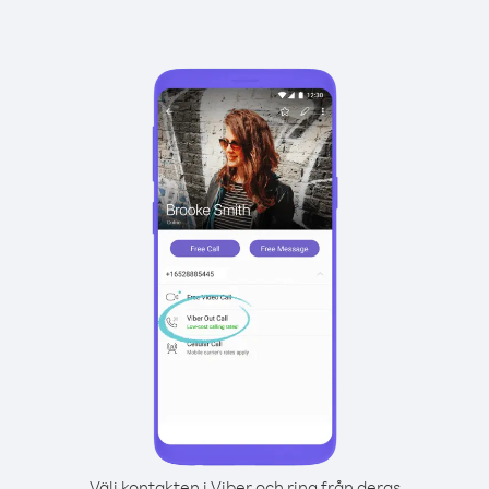
Välj kontakten i Viber och ring från deras