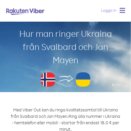
Logga in
Togg
navig
Hur man ringer Ukraina
från Svalbard och Jan
Mayen
Med Viber Out kan du ringa kvalitetssamtal till Ukraina
från Svalbard och Jan Mayen.
Ring alla nummer i Ukraina
- hemtelefon eller mobil! - startar från endast 18.0 ¢ per
minut.