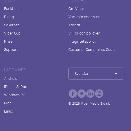
Funktioner
Om Viber
Blogg
Varumärkescenter
Säkerhet
Karriär
Viber Out
Villkor och policyer
Priser
Integritetspolicy
Support
Customer Complaints Code
LADDA NER
Svenska
Android
iPhone & iPad
Windows PC
Mac
©
2026
Viber Media S.à r.l.
Linux