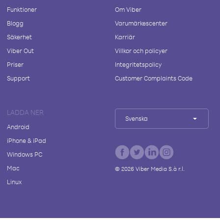
Funktioner
Om Viber
Blogg
Varumärkescenter
Säkerhet
Karriär
Viber Out
Villkor och policyer
Priser
Integritetspolicy
Support
Customer Complaints Code
LADDA NER
Svenska
Android
iPhone & iPad
Windows PC
Mac
©
2026
Viber Media S.à r.l.
Linux