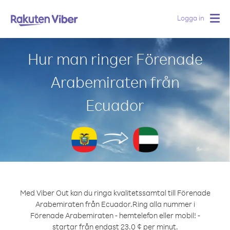
Logga in
Togg
navig
Hur man ringer Förenade
Arabemiraten från
Ecuador
Med Viber Out kan du ringa kvalitetssamtal till Förenade
Arabemiraten från Ecuador.
Ring alla nummer i
Förenade Arabemiraten - hemtelefon eller mobil! -
startar från endast 23.0 ¢ per minut.