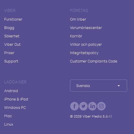
VIBER
FÖRETAG
Funktioner
Om Viber
Blogg
Varumärkescenter
Säkerhet
Karriär
Viber Out
Villkor och policyer
Priser
Integritetspolicy
Support
Customer Complaints Code
LADDA NER
Svenska
Android
iPhone & iPad
Windows PC
Mac
©
2026
Viber Media S.à r.l.
Linux