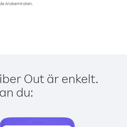
nade Arabemiraten.
ber Out är enkelt.
kan du: