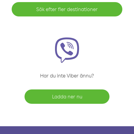
Sök efter fler destinationer
Har du inte Viber ännu?
Ladda ner nu