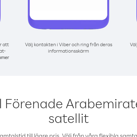
r att
Välj kontakten i Viber och ring från deras
Väl
at-
informationsskärm
mmer
l Förenade Arabemirat
satellit
talstid till lägre pris. Välj från våra flexibla samtals