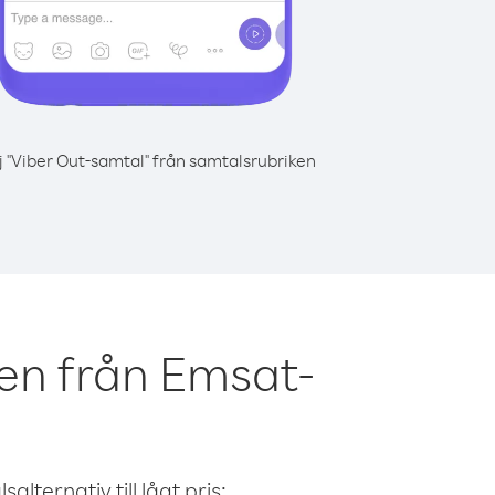
j "Viber Out-samtal" från samtalsrubriken
en från Emsat-
alternativ till lågt pris: