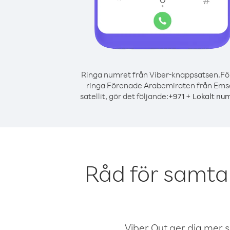
Ringa numret från Viber-knappsatsen.
Fö
ringa Förenade Arabemiraten från Ems
satellit, gör det följande:
+
+
971
Lokalt nu
Råd för samta
Viber Out ger dig mer sam