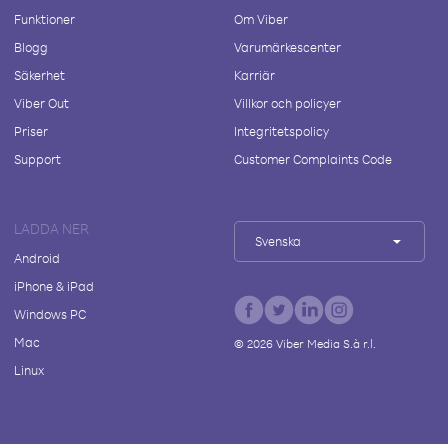
Funktioner
Om Viber
Blogg
Varumärkescenter
Säkerhet
Karriär
Viber Out
Villkor och policyer
Priser
Integritetspolicy
Support
Customer Complaints Code
LADDA NER
Svenska
Android
iPhone & iPad
Windows PC
Mac
©
2026
Viber Media S.à r.l.
Linux