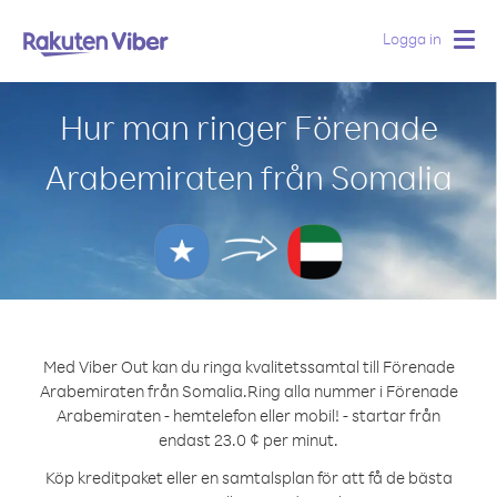
Logga in
Togg
navig
Hur man ringer Förenade
Arabemiraten från Somalia
Med Viber Out kan du ringa kvalitetssamtal till Förenade
Arabemiraten från Somalia.
Ring alla nummer i Förenade
Arabemiraten - hemtelefon eller mobil! - startar från
endast 23.0 ¢ per minut.
Köp kreditpaket eller en samtalsplan för att få de bästa