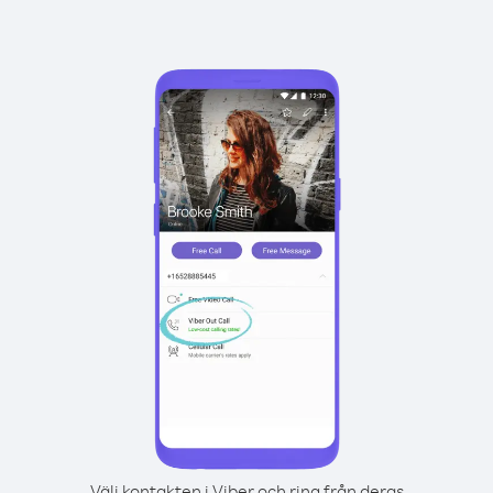
Välj kontakten i Viber och ring från deras