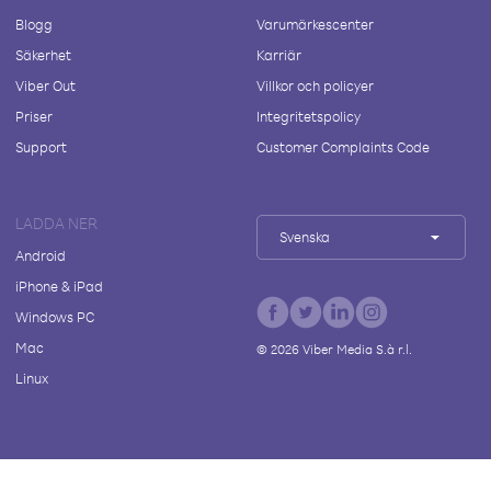
Blogg
Varumärkescenter
Säkerhet
Karriär
Viber Out
Villkor och policyer
Priser
Integritetspolicy
Support
Customer Complaints Code
LADDA NER
Svenska
Android
iPhone & iPad
Windows PC
Mac
©
2026
Viber Media S.à r.l.
Linux