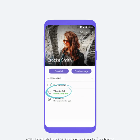
Välj kontakten i Viber och ring från deras