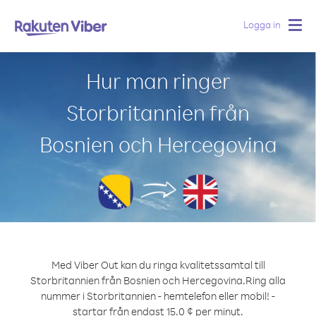
Logga in
Togg
navig
Hur man ringer
Storbritannien från
Bosnien och Hercegovina
Med Viber Out kan du ringa kvalitetssamtal till
Storbritannien från Bosnien och Hercegovina.
Ring alla
nummer i Storbritannien - hemtelefon eller mobil! -
startar från endast 15.0 ¢ per minut.