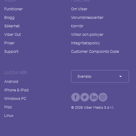
Funktioner
Om Viber
Blogg
Varumärkescenter
Säkerhet
Karriär
Viber Out
Villkor och policyer
Priser
Integritetspolicy
Support
Customer Complaints Code
LADDA NER
Svenska
Android
iPhone & iPad
Windows PC
Mac
©
2026
Viber Media S.à r.l.
Linux