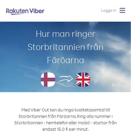
Logga in
Togg
navig
Hur man ringer
Storbritannien från
Färöarna
Med Viber Out kan du ringa kvalitetssamtal till
Storbritannien från Färöarna.
Ring alla nummer i
Storbritannien - hemtelefon eller mobil! - startar från
endast 15.0 ¢ per minut.