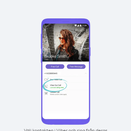
Välj kontakten i Viber och ring från deras