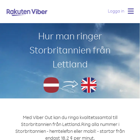
Logga in
Togg
navig
Hur man ringer
Storbritannien från
Lettland
Med Viber Out kan du ringa kvalitetssamtal till
Storbritannien från Lettland.
Ring alla nummer i
Storbritannien - hemtelefon eller mobil! - startar från
endast 18.2 ¢ per minut.