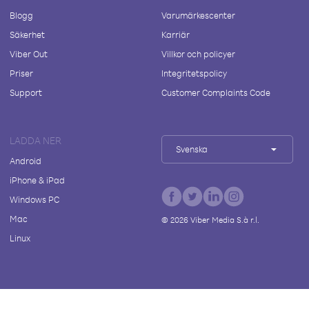
Blogg
Varumärkescenter
Säkerhet
Karriär
Viber Out
Villkor och policyer
Priser
Integritetspolicy
Support
Customer Complaints Code
LADDA NER
Svenska
Android
iPhone & iPad
Windows PC
Mac
©
2026
Viber Media S.à r.l.
Linux