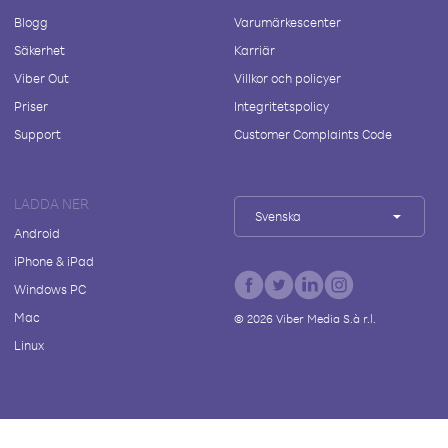
Blogg
Varumärkescenter
Säkerhet
Karriär
Viber Out
Villkor och policyer
Priser
Integritetspolicy
Support
Customer Complaints Code
LADDA NER
Svenska
Android
iPhone & iPad
Windows PC
Mac
©
2026
Viber Media S.à r.l.
Linux