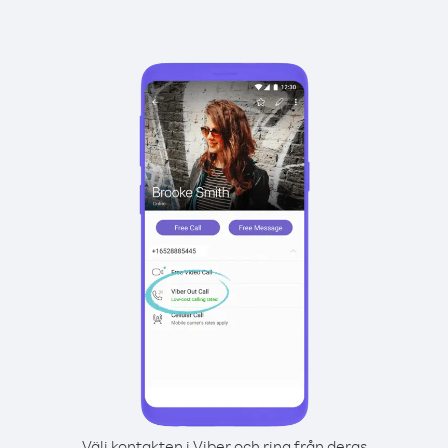
Välj kontakten i Viber och ring från deras