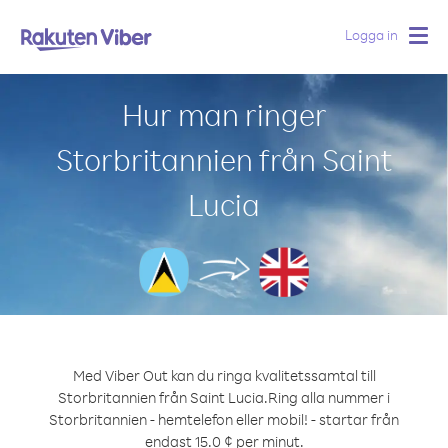
Logga in
Togg
navig
Hur man ringer
Storbritannien från Saint
Lucia
Med Viber Out kan du ringa kvalitetssamtal till
Storbritannien från Saint Lucia.
Ring alla nummer i
Storbritannien - hemtelefon eller mobil! - startar från
endast 15.0 ¢ per minut.