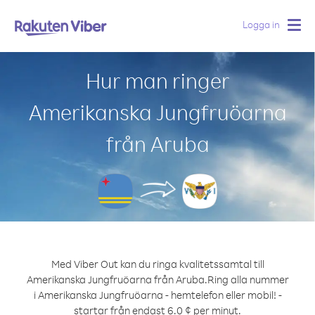
Logga in
Togg
navig
Hur man ringer
Amerikanska Jungfruöarna
från Aruba
Med Viber Out kan du ringa kvalitetssamtal till
Amerikanska Jungfruöarna från Aruba.
Ring alla nummer
i Amerikanska Jungfruöarna - hemtelefon eller mobil! -
startar från endast 6.0 ¢ per minut.