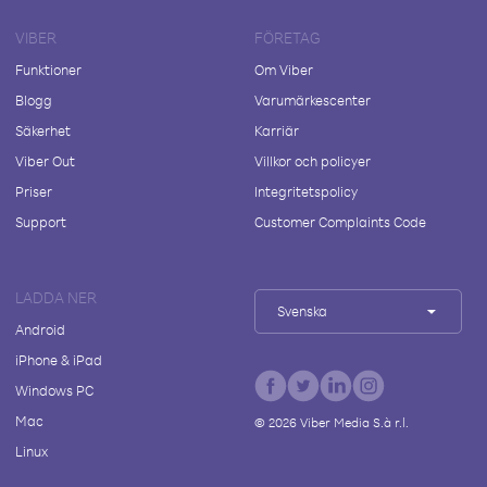
VIBER
FÖRETAG
Funktioner
Om Viber
Blogg
Varumärkescenter
Säkerhet
Karriär
Viber Out
Villkor och policyer
Priser
Integritetspolicy
Support
Customer Complaints Code
LADDA NER
Svenska
Android
iPhone & iPad
Windows PC
Mac
©
2026
Viber Media S.à r.l.
Linux