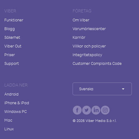
VIBER
FÖRETAG
Funktioner
Om Viber
Blogg
Varumärkescenter
Säkerhet
Karriär
Viber Out
Villkor och policyer
Priser
Integritetspolicy
Support
Customer Complaints Code
LADDA NER
Svenska
Android
iPhone & iPad
Windows PC
Mac
©
2026
Viber Media S.à r.l.
Linux