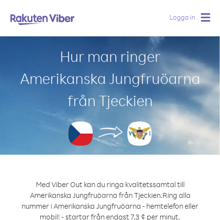
Logga in
Togg
navig
Hur man ringer
Amerikanska Jungfruöarna
från Tjeckien
Med Viber Out kan du ringa kvalitetssamtal till
Amerikanska Jungfruöarna från Tjeckien.
Ring alla
nummer i Amerikanska Jungfruöarna - hemtelefon eller
mobil! - startar från endast 7.3 ¢ per minut.