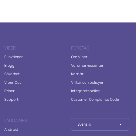
VIBER
FÖRETAG
Funktioner
Om Viber
Blogg
Varumärkescenter
Säkerhet
Karriär
Viber Out
Villkor och policyer
Priser
Integritetspolicy
Support
Customer Complaints Code
LADDA NER
Svenska
Android