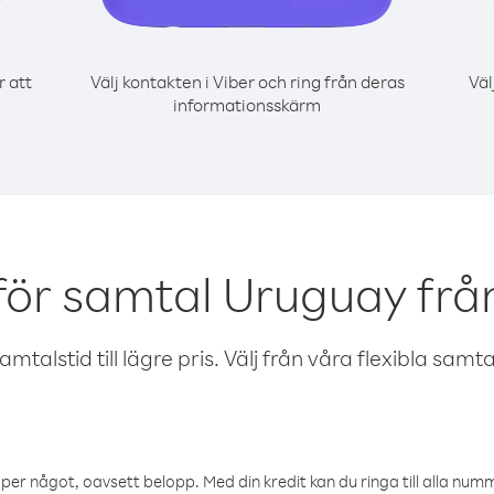
r att
Välj kontakten i Viber och ring från deras
Väl
informationsskärm
för samtal Uruguay från
talstid till lägre pris. Välj från våra flexibla samtals
öper något, oavsett belopp. Med din kredit kan du ringa till alla numme