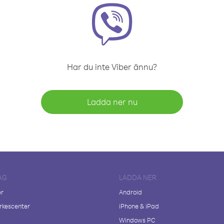
Har du inte Viber ännu?
Ladda ner nu
AG
LADDA NER
er
Android
kescenter
iPhone & iPad
Windows PC