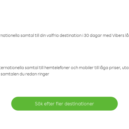
ationella samtal till din valfria destination i 30 dagar med Vibers lå
ternationella samtal till hemtelefoner och mobiler till låga priser, ut
samtalen du redan ringer
Sök efter fler destinationer