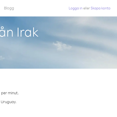
Blogg
Logga in
eller
Skapa konto
ån Irak
¢ per minut.
l Uruguay.