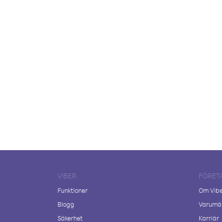
VIBER
FÖRET
Funktioner
Om Vib
Blogg
Varumär
Säkerhet
Karriär