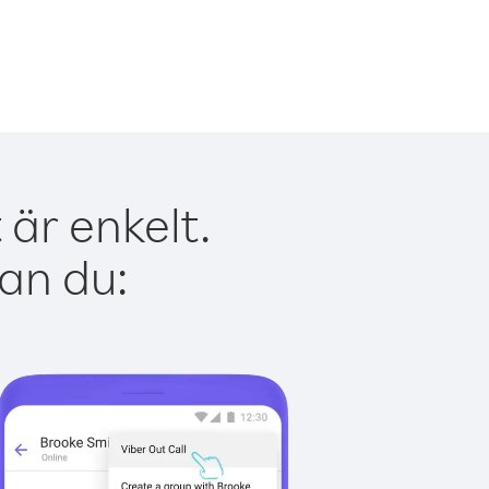
är enkelt.
kan du: