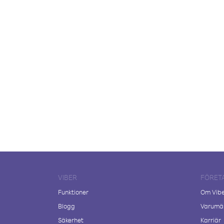
VIBER
FÖRET
Funktioner
Om Vib
Blogg
Varumär
Säkerhet
Karriär