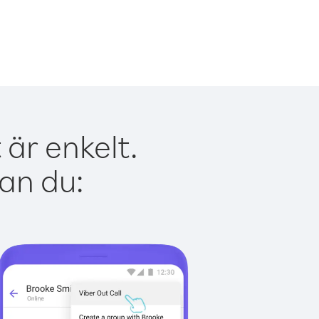
är enkelt.
kan du: