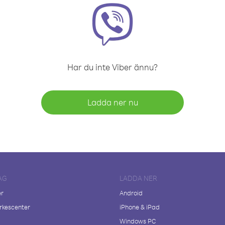
Har du inte Viber ännu?
Ladda ner nu
AG
LADDA NER
er
Android
kescenter
iPhone & iPad
Windows PC