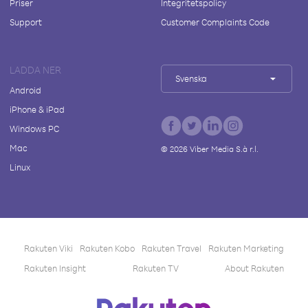
Priser
Integritetspolicy
Support
Customer Complaints Code
LADDA NER
Svenska
Android
iPhone & iPad
Windows PC
Mac
©
2026
Viber Media S.à r.l.
Linux
Rakuten Viki
Rakuten Kobo
Rakuten Travel
Rakuten Marketing
Rakuten Insight
Rakuten TV
About Rakuten