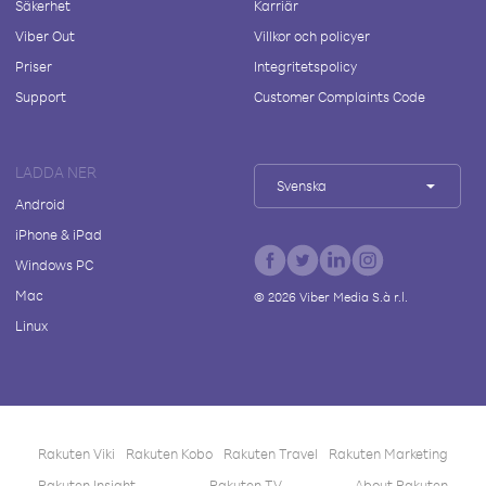
Säkerhet
Karriär
Viber Out
Villkor och policyer
Priser
Integritetspolicy
Support
Customer Complaints Code
LADDA NER
Svenska
Android
iPhone & iPad
Windows PC
Mac
©
2026
Viber Media S.à r.l.
Linux
Rakuten Viki
Rakuten Kobo
Rakuten Travel
Rakuten Marketing
Rakuten Insight
Rakuten TV
About Rakuten