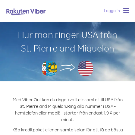
Logga in
Togg
navig
Hur man ringer USA från
St. Pierre and Miquelon
Med Viber Out kan du ringa kvalitetssamtal till USA från
St. Pierre and Miquelon.
Ring alla nummer i USA -
hemtelefon eller mobil! - startar från endast 1.9 ¢ per
minut.
Köp kreditpaket eller en samtalsplan för att få de bästa