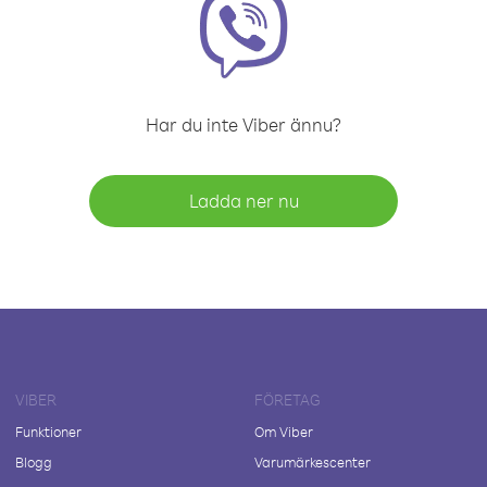
Har du inte Viber ännu?
Ladda ner nu
VIBER
FÖRETAG
Funktioner
Om Viber
Blogg
Varumärkescenter