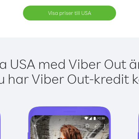
Visa priser till USA
ga USA med Viber Out är
 har Viber Out-kredit 