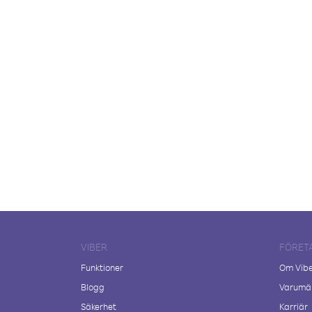
VIBER
FÖRET
Funktioner
Om Vib
Blogg
Varumär
Säkerhet
Karriär