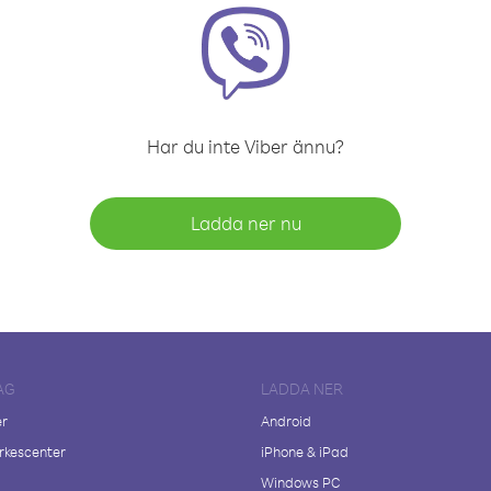
Har du inte Viber ännu?
Ladda ner nu
AG
LADDA NER
er
Android
kescenter
iPhone & iPad
Windows PC