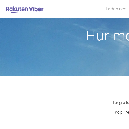
Ladda ner
Hur ma
Ring all
Köp kre