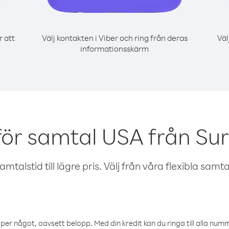
r att
Välj kontakten i Viber och ring från deras
Väl
informationsskärm
för samtal USA från Su
talstid till lägre pris. Välj från våra flexibla samtals
öper något, oavsett belopp. Med din kredit kan du ringa till alla numme