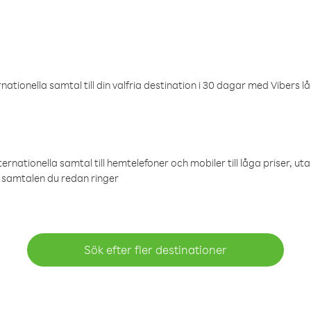
ationella samtal till din valfria destination i 30 dagar med Vibers lå
ternationella samtal till hemtelefoner och mobiler till låga priser, ut
samtalen du redan ringer
Sök efter fler destinationer