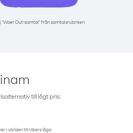
j "Viber Out-samtal" från samtalsrubriken
rinam
alternativ till lågt pris:
r i världen till Vibers låga