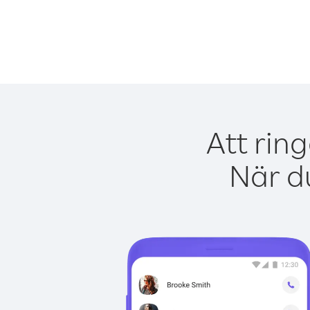
Att rin
När du