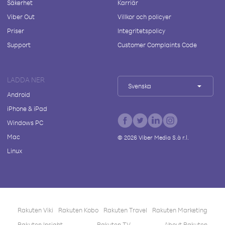
Säkerhet
Karriär
Viber Out
Villkor och policyer
Priser
Integritetspolicy
Support
Customer Complaints Code
LADDA NER
Svenska
Android
iPhone & iPad
Windows PC
Mac
©
2026
Viber Media S.à r.l.
Linux
Rakuten Viki
Rakuten Kobo
Rakuten Travel
Rakuten Marketing
Rakuten Insight
Rakuten TV
About Rakuten