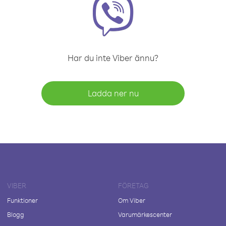
Har du inte Viber ännu?
Ladda ner nu
VIBER
FÖRETAG
Funktioner
Om Viber
Blogg
Varumärkescenter