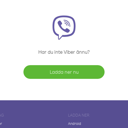
Har du inte Viber ännu?
Ladda ner nu
AG
LADDA NER
er
Android