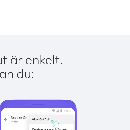
t är enkelt.
kan du: