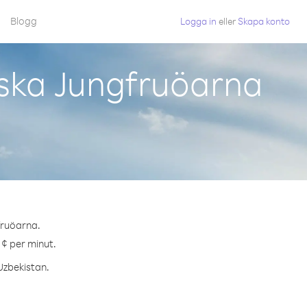
Blogg
Logga in
eller
Skapa konto
iska Jungfruöarna
gfruöarna.
 ¢ per minut.
 Uzbekistan.