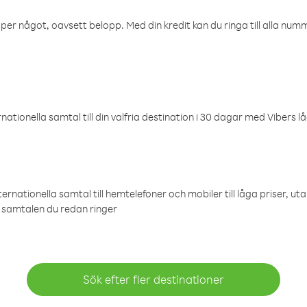
öper något, oavsett belopp. Med din kredit kan du ringa till alla numme
ationella samtal till din valfria destination i 30 dagar med Vibers lå
ternationella samtal till hemtelefoner och mobiler till låga priser, ut
samtalen du redan ringer
Sök efter fler destinationer