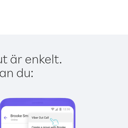
t är enkelt.
kan du: