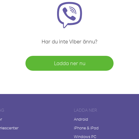
Har du inte Viber ännu?
Ladda ner nu
AG
LADDA NER
er
Android
kescenter
iPhone & iPad
Windows PC