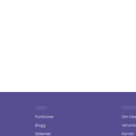
VIBER
FÖRET
Funktioner
Om Vib
Blogg
Varumär
Säkerhet
Karriär