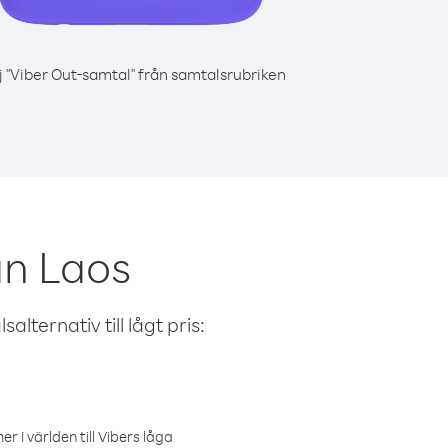
j "Viber Out-samtal" från samtalsrubriken
ån Laos
alternativ till lågt pris:
r i världen till Vibers låga