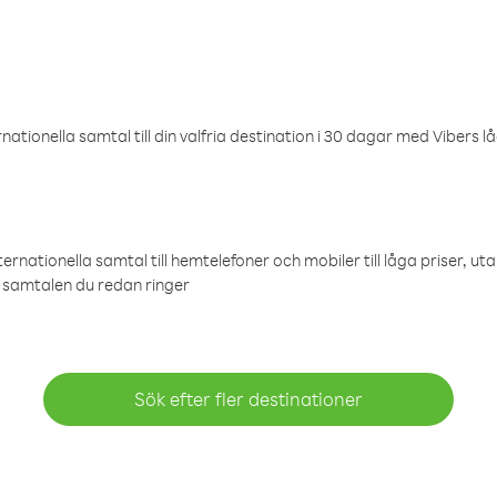
ationella samtal till din valfria destination i 30 dagar med Vibers lå
ternationella samtal till hemtelefoner och mobiler till låga priser, ut
samtalen du redan ringer
Sök efter fler destinationer