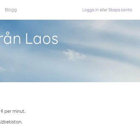
Blogg
Logga in
eller
Skapa konto
rån Laos
.
 ¢ per minut.
 Uzbekistan.