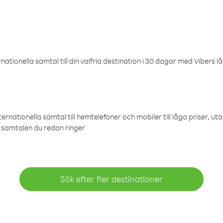
ationella samtal till din valfria destination i 30 dagar med Vibers lå
ternationella samtal till hemtelefoner och mobiler till låga priser, ut
samtalen du redan ringer
Sök efter fler destinationer