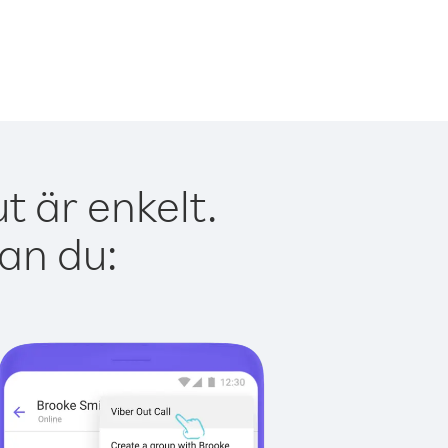
t är enkelt.
kan du: