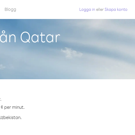
Blogg
Logga in
eller
Skapa konto
rån Qatar
.
 ¢ per minut.
 Uzbekistan.