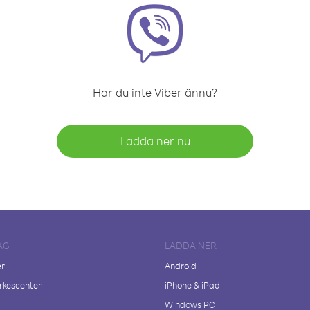
Har du inte Viber ännu?
Ladda ner nu
AG
LADDA NER
er
Android
kescenter
iPhone & iPad
Windows PC