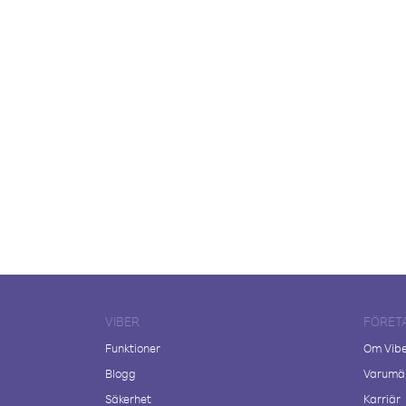
VIBER
FÖRET
Funktioner
Om Vib
Blogg
Varumär
Säkerhet
Karriär