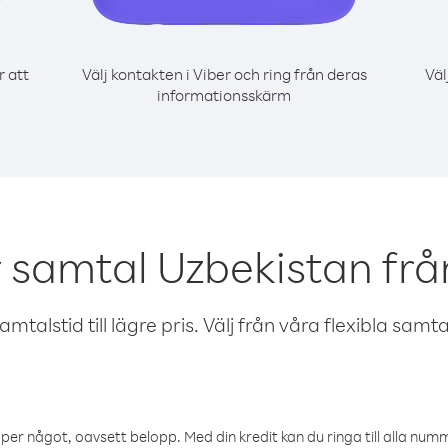
r att
Välj kontakten i Viber och ring från deras
Väl
informationsskärm
r samtal Uzbekistan frå
talstid till lägre pris. Välj från våra flexibla samtals
öper något, oavsett belopp. Med din kredit kan du ringa till alla numme