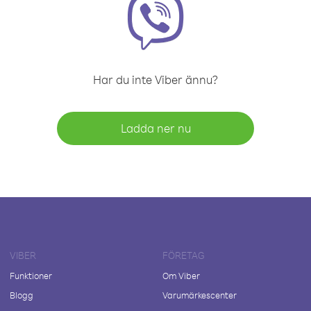
Har du inte Viber ännu?
Ladda ner nu
VIBER
FÖRETAG
Funktioner
Om Viber
Blogg
Varumärkescenter