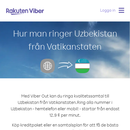
Logga in
Togg
navig
Hur man ringer Uzbekistan
från Vatikanstaten
Med Viber Out kan du ringa kvalitetssamtal till
Uzbekistan från Vatikanstaten.
Ring alla nummer i
Uzbekistan - hemtelefon eller mobil! - startar från endast
12.9 ¢ per minut.
Köp kreditpaket eller en samtalsplan för att få de bästa