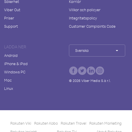
Säkerhet
Karriär
Viber Out
Villkor och policyer
Priser
Integritetspolicy
Support
Customer Complaints Code
LADDA NER
Svenska
Android
iPhone & iPad
Windows PC
Mac
©
2026
Viber Media S.à r.l.
Linux
Rakuten Viki
Rakuten Kobo
Rakuten Travel
Rakuten Marketing
Rakuten Insight
Rakuten TV
About Rakuten