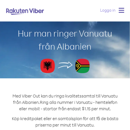
Logga in
Togg
navig
Hur man ringer Vanuatu
från Albanien
Med Viber Out kan du ringa kvalitetssamtal till Vanuatu
från Albanien.
Ring alla nummer i Vanuatu - hemtelefon
eller mobil! - startar från endast $1.15 per minut.
Köp kreditpaket eller en samtalsplan för att få de bästa
priserna per minut till Vanuatu.