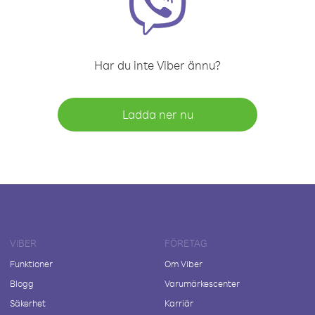
Har du inte Viber ännu?
Ladda ner nu
VIBER
FÖRETAG
Funktioner
Om Viber
Blogg
Varumärkescenter
Säkerhet
Karriär