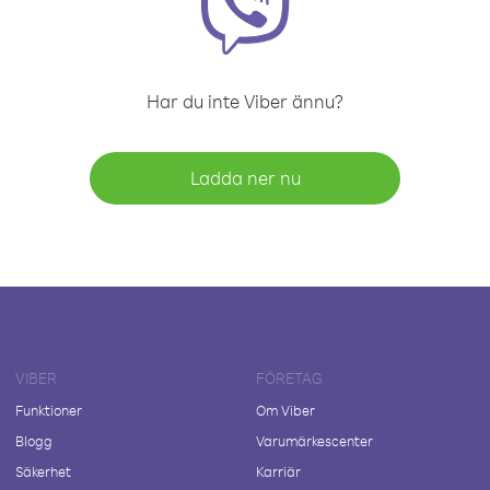
Har du inte Viber ännu?
Ladda ner nu
VIBER
FÖRETAG
Funktioner
Om Viber
Blogg
Varumärkescenter
Säkerhet
Karriär