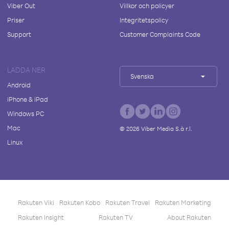
Viber Out
Villkor och policyer
Priser
Integritetspolicy
Support
Customer Complaints Code
LADDA NER
Svenska
Android
iPhone & iPad
Windows PC
Mac
©
2026
Viber Media S.à r.l.
Linux
Rakuten Viki
Rakuten Kobo
Rakuten Travel
Rakuten Marketing
Rakuten Insight
Rakuten TV
About Rakuten