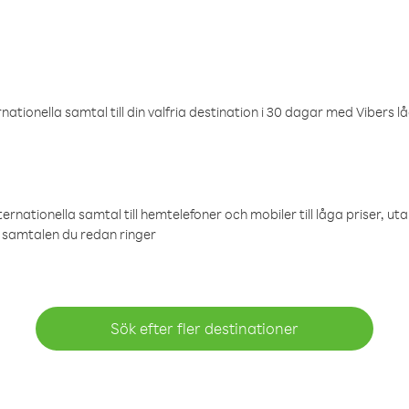
ationella samtal till din valfria destination i 30 dagar med Vibers lå
ternationella samtal till hemtelefoner och mobiler till låga priser, ut
samtalen du redan ringer
Sök efter fler destinationer