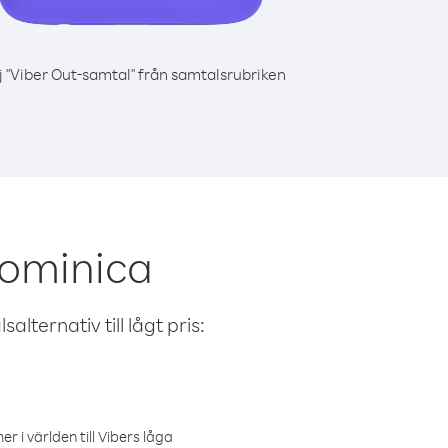
j "Viber Out-samtal" från samtalsrubriken
Dominica
alternativ till lågt pris:
r i världen till Vibers låga