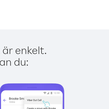
är enkelt.
kan du: