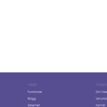
VIBER
FÖRET
Funktioner
Om Vib
Blogg
Varumär
Säkerhet
Karriär