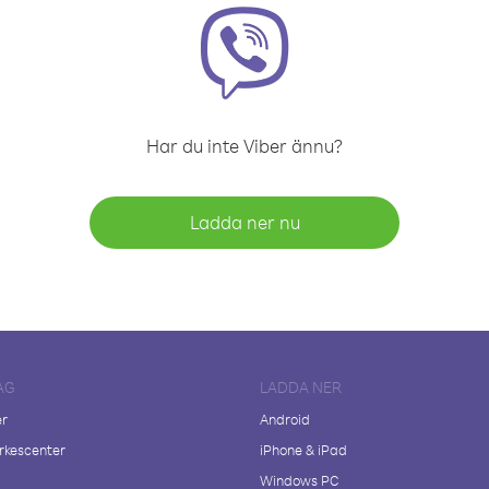
Har du inte Viber ännu?
Ladda ner nu
AG
LADDA NER
er
Android
kescenter
iPhone & iPad
Windows PC