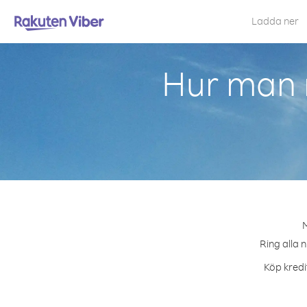
Ladda ner
Hur man 
M
Ring alla 
Köp kredi