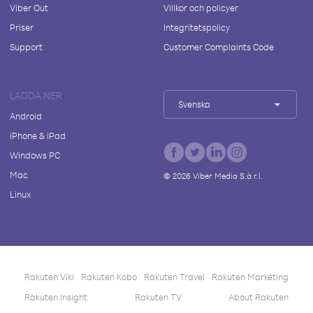
Viber Out
Villkor och policyer
Priser
Integritetspolicy
Support
Customer Complaints Code
LADDA NER
Svenska
Android
iPhone & iPad
Windows PC
Mac
©
2026
Viber Media S.à r.l.
Linux
Rakuten Viki
Rakuten Kobo
Rakuten Travel
Rakuten Marketing
Rakuten Insight
Rakuten TV
About Rakuten