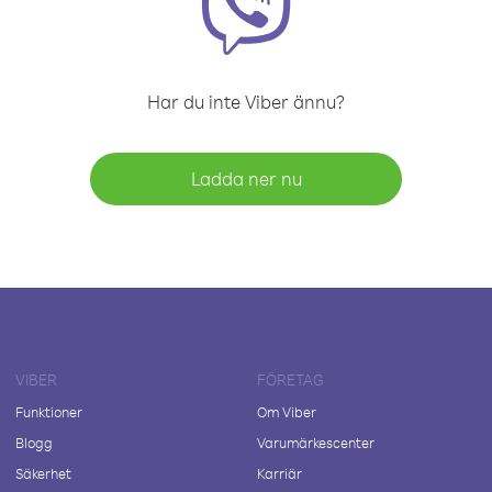
Har du inte Viber ännu?
Ladda ner nu
VIBER
FÖRETAG
Funktioner
Om Viber
Blogg
Varumärkescenter
Säkerhet
Karriär