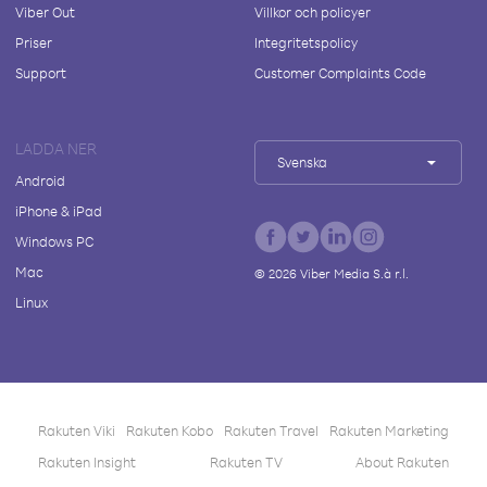
Viber Out
Villkor och policyer
Priser
Integritetspolicy
Support
Customer Complaints Code
LADDA NER
Svenska
Android
iPhone & iPad
Windows PC
Mac
©
2026
Viber Media S.à r.l.
Linux
Rakuten Viki
Rakuten Kobo
Rakuten Travel
Rakuten Marketing
Rakuten Insight
Rakuten TV
About Rakuten