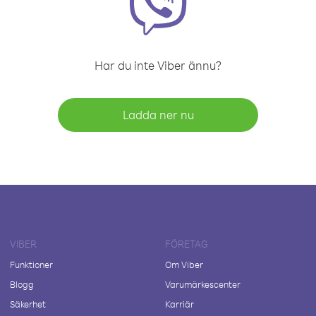
Har du inte Viber ännu?
Ladda ner nu
VIBER
FÖRETAG
Funktioner
Om Viber
Blogg
Varumärkescenter
Säkerhet
Karriär