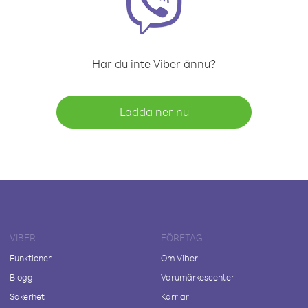
Har du inte Viber ännu?
Ladda ner nu
VIBER
FÖRETAG
Funktioner
Om Viber
Blogg
Varumärkescenter
Säkerhet
Karriär