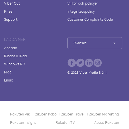
Viber Out
Villkor och policyer
Priser
Integritetspolicy
Support
Customer Complaints Code
LADDA NER
Svenska
Android
iPhone & iPad
Windows PC
Mac
©
2026
Viber Media S.à r.l.
Linux
Rakuten Viki
Rakuten Kobo
Rakuten Travel
Rakuten Marketing
Rakuten Insight
Rakuten TV
About Rakuten