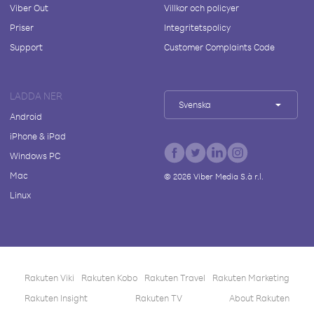
Viber Out
Villkor och policyer
Priser
Integritetspolicy
Support
Customer Complaints Code
LADDA NER
Svenska
Android
iPhone & iPad
Windows PC
Mac
©
2026
Viber Media S.à r.l.
Linux
Rakuten Viki
Rakuten Kobo
Rakuten Travel
Rakuten Marketing
Rakuten Insight
Rakuten TV
About Rakuten