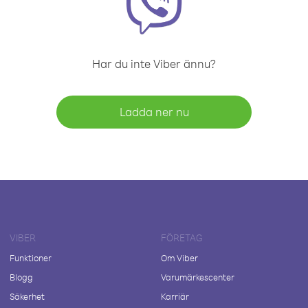
Har du inte Viber ännu?
Ladda ner nu
VIBER
FÖRETAG
Funktioner
Om Viber
Blogg
Varumärkescenter
Säkerhet
Karriär