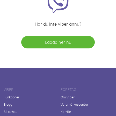
Har du inte Viber ännu?
Ladda ner nu
VIBER
FÖRETAG
Funktioner
Om Viber
Blogg
Varumärkescenter
Säkerhet
Karriär