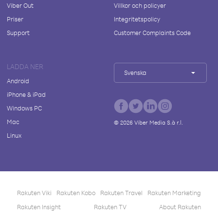
Viber Out
Villkor och policyer
Priser
Integritetspolicy
Support
Customer Complaints Code
LADDA NER
Svenska
Android
iPhone & iPad
Windows PC
Mac
©
2026
Viber Media S.à r.l.
Linux
Rakuten Viki
Rakuten Kobo
Rakuten Travel
Rakuten Marketing
Rakuten Insight
Rakuten TV
About Rakuten