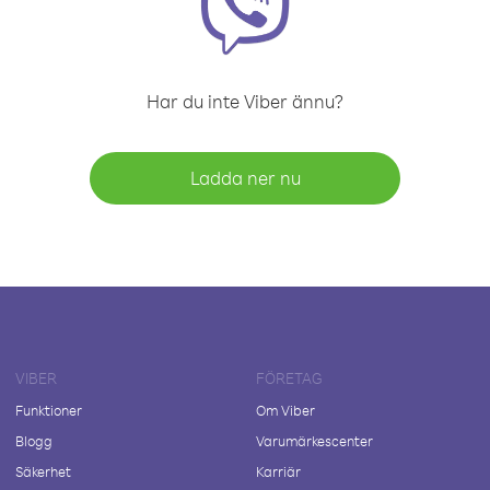
Har du inte Viber ännu?
Ladda ner nu
VIBER
FÖRETAG
Funktioner
Om Viber
Blogg
Varumärkescenter
Säkerhet
Karriär