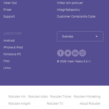
Viber Out
Villkor och policyer
Priser
Integritetspolicy
Support
Customer Complaints Code
LADDA NER
Svenska
Android
iPhone & iPad
Windows PC
Mac
©
2026
Viber Media S.à r.l.
Linux
Rakuten Viki
Rakuten Kobo
Rakuten Travel
Rakuten Marketing
Rakuten Insight
Rakuten TV
About Rakuten