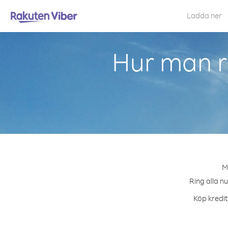
Ladda ner
Hur man r
M
Ring alla n
Köp kredit