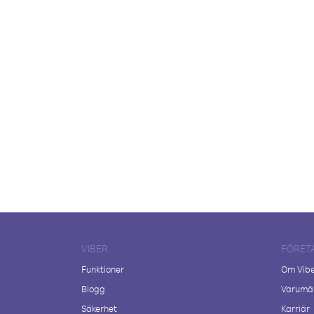
VIBER
FÖRET
Funktioner
Om Vib
Blogg
Varumär
Säkerhet
Karriär