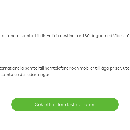
ationella samtal till din valfria destination i 30 dagar med Vibers lå
ternationella samtal till hemtelefoner och mobiler till låga priser, ut
samtalen du redan ringer
Sök efter fler destinationer