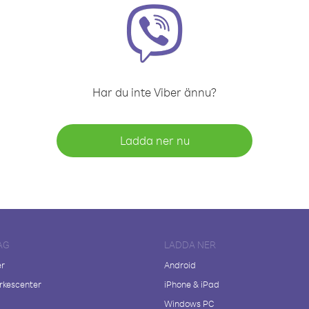
Har du inte Viber ännu?
Ladda ner nu
AG
LADDA NER
er
Android
kescenter
iPhone & iPad
Windows PC