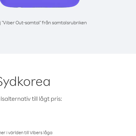
j "Viber Out-samtal" från samtalsrubriken
 Sydkorea
alternativ till lågt pris:
r i världen till Vibers låga