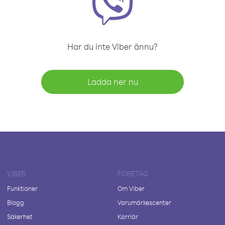
Har du inte Viber ännu?
Ladda ner nu
VIBER
FÖRETAG
Funktioner
Om Viber
Blogg
Varumärkescenter
Säkerhet
Karriär