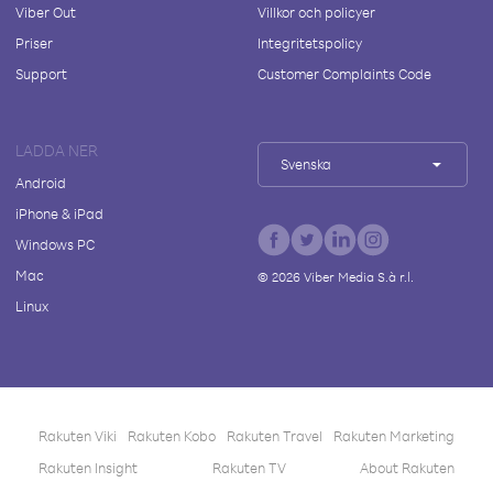
Viber Out
Villkor och policyer
Priser
Integritetspolicy
Support
Customer Complaints Code
LADDA NER
Svenska
Android
iPhone & iPad
Windows PC
Mac
©
2026
Viber Media S.à r.l.
Linux
Rakuten Viki
Rakuten Kobo
Rakuten Travel
Rakuten Marketing
Rakuten Insight
Rakuten TV
About Rakuten