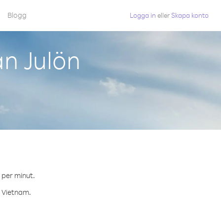
Blogg
Logga in
eller
Skapa konto
n Julön
 per minut.
l Vietnam.