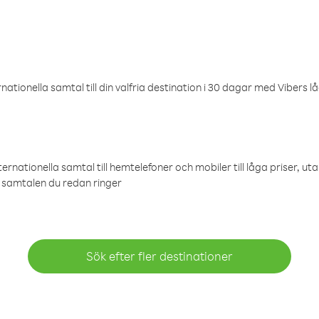
ationella samtal till din valfria destination i 30 dagar med Vibers lå
ternationella samtal till hemtelefoner och mobiler till låga priser, ut
samtalen du redan ringer
Sök efter fler destinationer