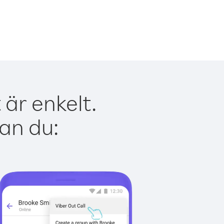
är enkelt.
kan du: