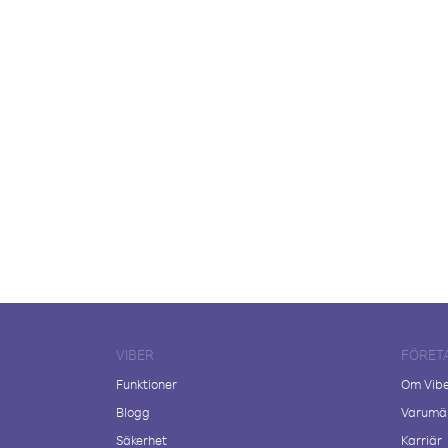
VIBER
FÖRET
Funktioner
Om Vib
Blogg
Varumär
Säkerhet
Karriär