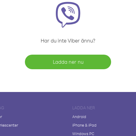
Har du inte Viber ännu?
Ladda ner nu
AG
LADDA NER
er
Android
kescenter
iPhone & iPad
Windows PC