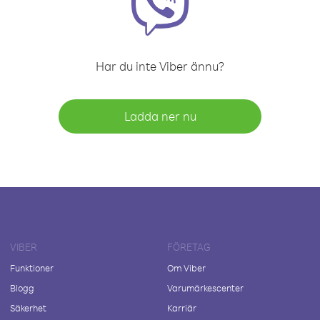
Har du inte Viber ännu?
Ladda ner nu
VIBER
FÖRETAG
Funktioner
Om Viber
Blogg
Varumärkescenter
Säkerhet
Karriär