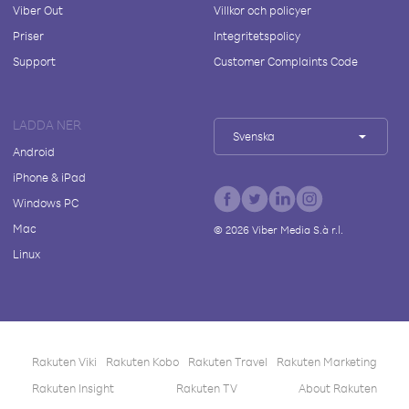
Viber Out
Villkor och policyer
Priser
Integritetspolicy
Support
Customer Complaints Code
LADDA NER
Svenska
Android
iPhone & iPad
Windows PC
Mac
©
2026
Viber Media S.à r.l.
Linux
Rakuten Viki
Rakuten Kobo
Rakuten Travel
Rakuten Marketing
Rakuten Insight
Rakuten TV
About Rakuten