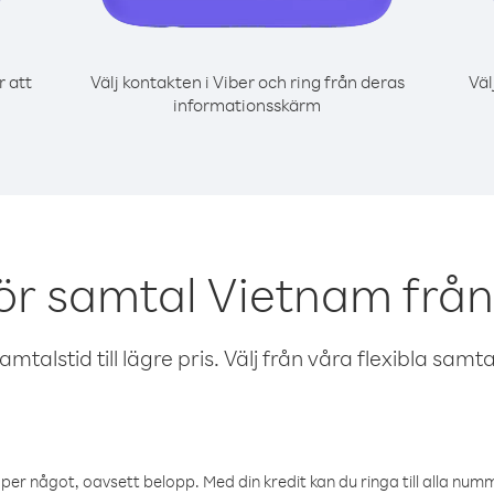
r att
Välj kontakten i Viber och ring från deras
Väl
informationsskärm
ör samtal Vietnam frå
talstid till lägre pris. Välj från våra flexibla samtals
öper något, oavsett belopp. Med din kredit kan du ringa till alla numme