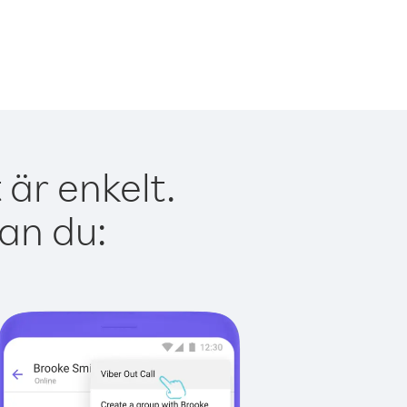
är enkelt.
kan du: