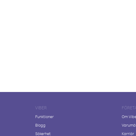
VIBER
FÖRET
Funktioner
Om Vib
Blogg
Varumär
Säkerhet
Karriär