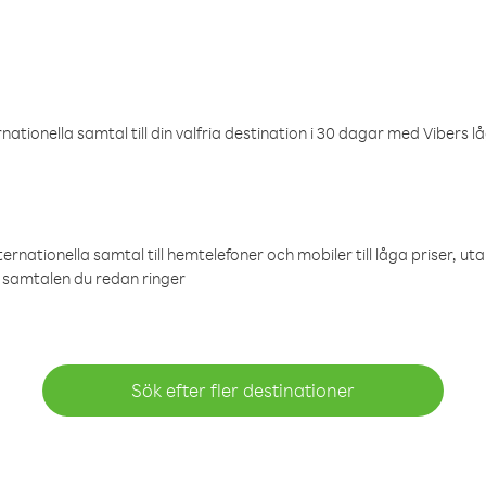
ationella samtal till din valfria destination i 30 dagar med Vibers lå
ternationella samtal till hemtelefoner och mobiler till låga priser, ut
samtalen du redan ringer
Sök efter fler destinationer