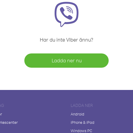
Har du inte Viber ännu?
Ladda ner nu
AG
LADDA NER
er
Android
kescenter
iPhone & iPad
Windows PC