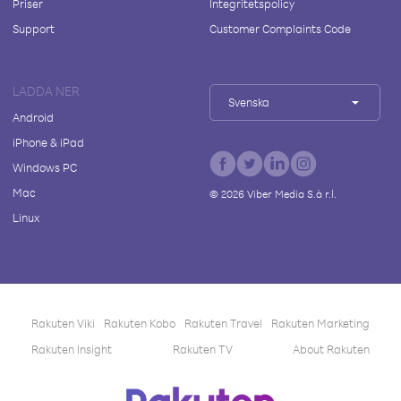
Priser
Integritetspolicy
Support
Customer Complaints Code
LADDA NER
Svenska
Android
iPhone & iPad
Windows PC
Mac
©
2026
Viber Media S.à r.l.
Linux
Rakuten Viki
Rakuten Kobo
Rakuten Travel
Rakuten Marketing
Rakuten Insight
Rakuten TV
About Rakuten