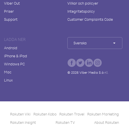
Viber Out
Villkor och policyer
Priser
Integritetspolicy
Support
Customer Complaints Code
LADDA NER
Svenska
Android
iPhone & iPad
Windows PC
Mac
©
2026
Viber Media S.à r.l.
Linux
Rakuten Viki
Rakuten Kobo
Rakuten Travel
Rakuten Marketing
Rakuten Insight
Rakuten TV
About Rakuten