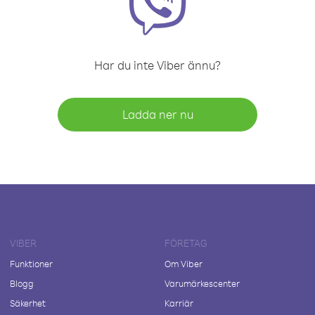
Har du inte Viber ännu?
Ladda ner nu
VIBER
FÖRETAG
Funktioner
Om Viber
Blogg
Varumärkescenter
Säkerhet
Karriär