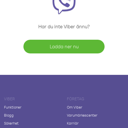
Har du inte Viber ännu?
Ladda ner nu
VIBER
FÖRETAG
Funktioner
Om Viber
Blogg
Varumärkescenter
Säkerhet
Karriär