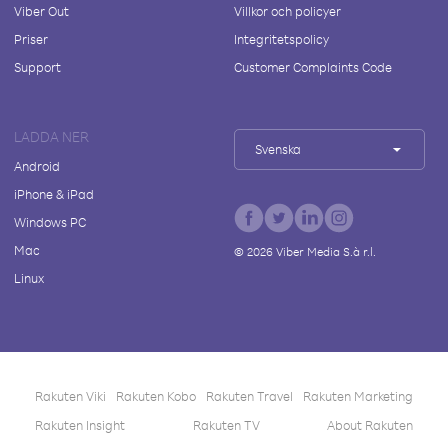
Viber Out
Villkor och policyer
Priser
Integritetspolicy
Support
Customer Complaints Code
LADDA NER
Svenska
Android
iPhone & iPad
Windows PC
Mac
©
2026
Viber Media S.à r.l.
Linux
Rakuten Viki
Rakuten Kobo
Rakuten Travel
Rakuten Marketing
Rakuten Insight
Rakuten TV
About Rakuten