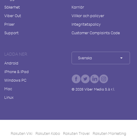
Säkerhet
Karriär
Viber Out
Villkor och policyer
Priser
Integritetspolicy
Support
Customer Complaints Code
LADDA NER
Svenska
Android
iPhone & iPad
Windows PC
Mac
©
2026
Viber Media S.à r.l.
Linux
Rakuten Viki
Rakuten Kobo
Rakuten Travel
Rakuten Marketing