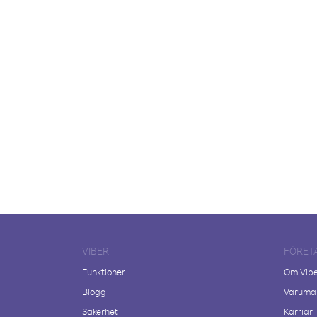
VIBER
FÖRET
Funktioner
Om Vib
Blogg
Varumär
Säkerhet
Karriär