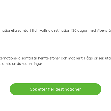
ationella samtal till din valfria destination i 30 dagar med Vibers lå
ternationella samtal till hemtelefoner och mobiler till låga priser, ut
samtalen du redan ringer
Sök efter fler destinationer