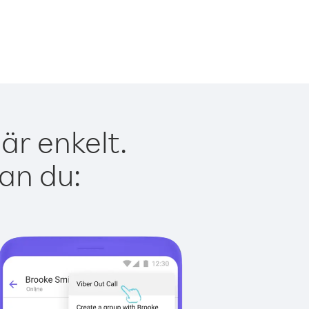
är enkelt.
kan du: