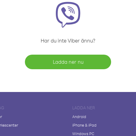
Har du inte Viber ännu?
Ladda ner nu
AG
LADDA NER
er
Android
kescenter
iPhone & iPad
Windows PC