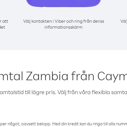
r att
Välj kontakten i Viber och ring från deras
Väl
det
informationsskärm
amtal Zambia från Caym
talstid till lägre pris. Välj från våra flexibla samtals
öper något, oavsett belopp. Med din kredit kan du ringa till alla numme