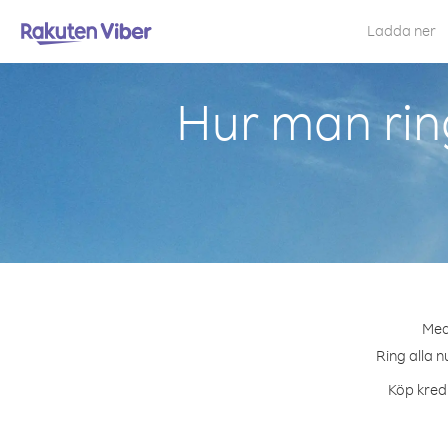
Ladda ner
Hur man rin
Med
Ring alla n
Köp kredi