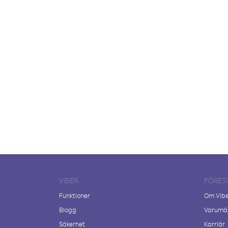
VIBER
FÖRET
Funktioner
Om Vib
Blogg
Varumär
Säkerhet
Karriär