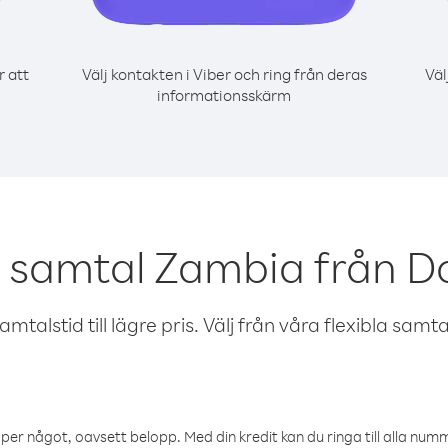
r att
Välj kontakten i Viber och ring från deras
Väl
informationsskärm
r samtal Zambia från D
talstid till lägre pris. Välj från våra flexibla samtals
öper något, oavsett belopp. Med din kredit kan du ringa till alla numme