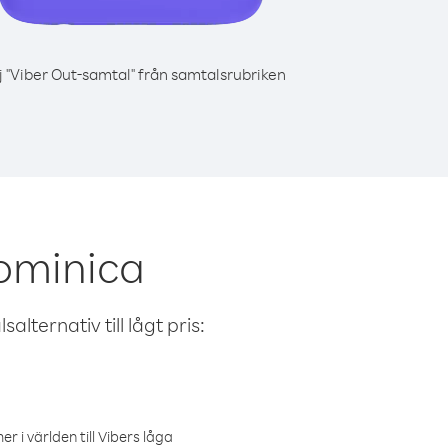
j "Viber Out-samtal" från samtalsrubriken
ominica
alternativ till lågt pris:
r i världen till Vibers låga