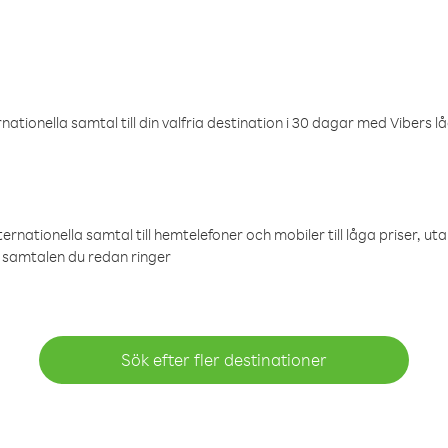
ationella samtal till din valfria destination i 30 dagar med Vibers lå
ternationella samtal till hemtelefoner och mobiler till låga priser, ut
samtalen du redan ringer
Sök efter fler destinationer