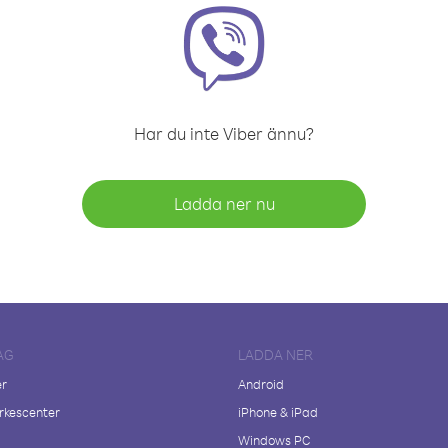
Har du inte Viber ännu?
Ladda ner nu
AG
LADDA NER
er
Android
kescenter
iPhone & iPad
Windows PC