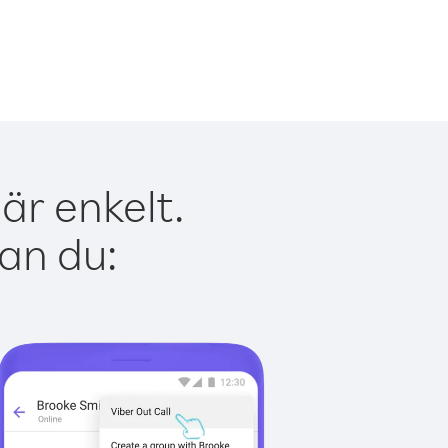
är enkelt.
kan du: