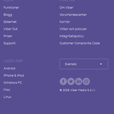
Funktioner
Om Viber
Blogg
Varumärkescenter
Säkerhet
Karriär
Viber Out
Villkor och policyer
Priser
Integritetspolicy
Support
Customer Complaints Code
LADDA NER
Svenska
Android
iPhone & iPad
Windows PC
Mac
©
2026
Viber Media S.à r.l.
Linux