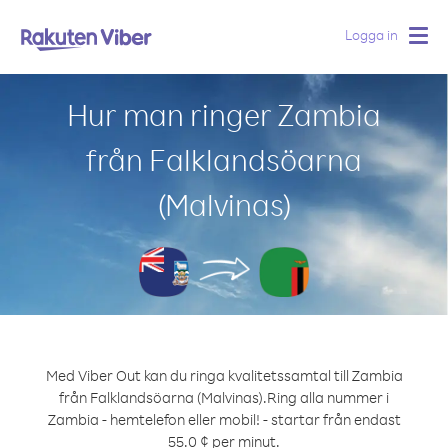
Logga in
Togg
navig
Hur man ringer Zambia
från Falklandsöarna
(Malvinas)
Med Viber Out kan du ringa kvalitetssamtal till Zambia
från Falklandsöarna (Malvinas).
Ring alla nummer i
Zambia - hemtelefon eller mobil! - startar från endast
55.0 ¢ per minut.