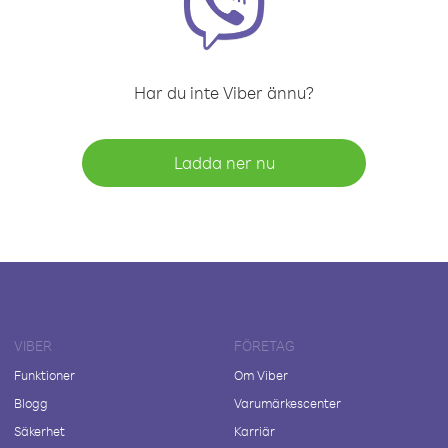
Har du inte Viber ännu?
Ladda ner nu
VIBER
FÖRETAG
Funktioner
Om Viber
Blogg
Varumärkescenter
Säkerhet
Karriär