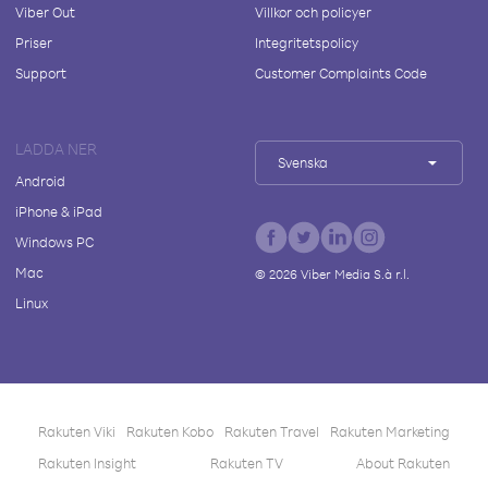
Viber Out
Villkor och policyer
Priser
Integritetspolicy
Support
Customer Complaints Code
LADDA NER
Svenska
Android
iPhone & iPad
Windows PC
Mac
©
2026
Viber Media S.à r.l.
Linux
Rakuten Viki
Rakuten Kobo
Rakuten Travel
Rakuten Marketing
Rakuten Insight
Rakuten TV
About Rakuten