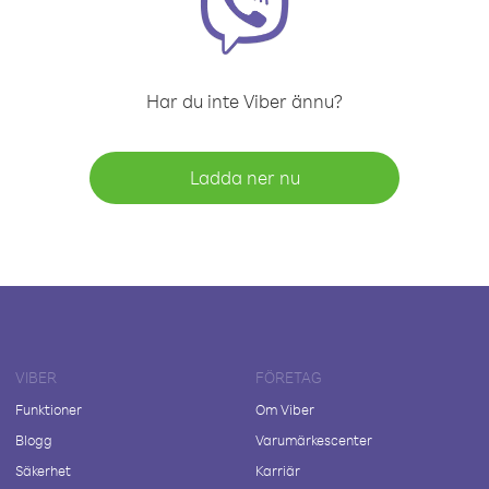
Har du inte Viber ännu?
Ladda ner nu
VIBER
FÖRETAG
Funktioner
Om Viber
Blogg
Varumärkescenter
Säkerhet
Karriär