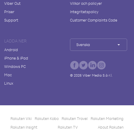
Viber Out
Villkor och policyer
Priser
Integritetspolicy
Support
Customer Complaints Code
LADDA NER
Svenska
Android
iPhone & iPad
Windows PC
Mac
©
2026
Viber Media S.à r.l.
Linux
Rakuten Viki
Rakuten Kobo
Rakuten Travel
Rakuten Marketing
Rakuten Insight
Rakuten TV
About Rakuten